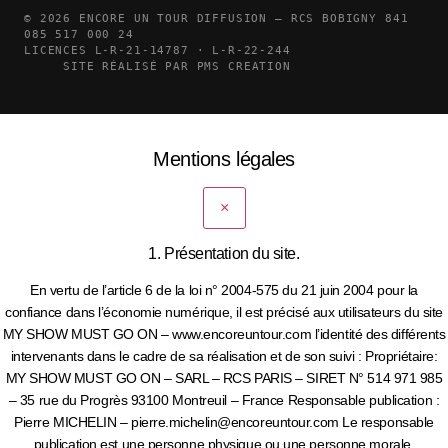
© 2026 ENCORE UN TOUR DIFFUSION — RCS BOBIGNY 841
085 517 000 24
LICENCES L-R-21-14787 · L-R-22-244
SITE RÉALISÉ PAR PMS CREATION
Mentions légales
×
1. Présentation du site.
En vertu de l’article 6 de la loi n° 2004-575 du 21 juin 2004 pour la
confiance dans l’économie numérique, il est précisé aux utilisateurs du site
MY SHOW MUST GO ON – www.encoreuntour.com l’identité des différents
intervenants dans le cadre de sa réalisation et de son suivi : Propriétaire:
MY SHOW MUST GO ON – SARL – RCS PARIS – SIRET N° 514 971 985
– 35 rue du Progrès 93100 Montreuil – France Responsable publication :
Pierre MICHELIN – pierre.michelin@encoreuntour.com Le responsable
publication est une personne physique ou une personne morale.