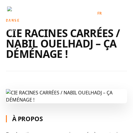
ACCUEIL
SPECTACLES
FR
|
EN
DANSE
AGENDA
CIE RACINES CARRÉES /
BILLETTERIE
NABIL OUELHADJ – ÇA
QUI SOMMES-NOUS
DÉMÉNAGE !
CONTACT
ESPACE PRO
À PROPOS