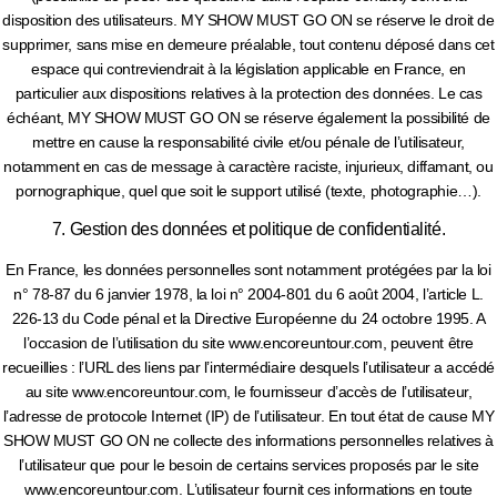
disposition des utilisateurs. MY SHOW MUST GO ON se réserve le droit de
supprimer, sans mise en demeure préalable, tout contenu déposé dans cet
espace qui contreviendrait à la législation applicable en France, en
particulier aux dispositions relatives à la protection des données. Le cas
échéant, MY SHOW MUST GO ON se réserve également la possibilité de
mettre en cause la responsabilité civile et/ou pénale de l’utilisateur,
notamment en cas de message à caractère raciste, injurieux, diffamant, ou
pornographique, quel que soit le support utilisé (texte, photographie…).
7. Gestion des données et politique de confidentialité.
En France, les données personnelles sont notamment protégées par la loi
n° 78-87 du 6 janvier 1978, la loi n° 2004-801 du 6 août 2004, l’article L.
226-13 du Code pénal et la Directive Européenne du 24 octobre 1995. A
l’occasion de l’utilisation du site www.encoreuntour.com, peuvent être
recueillies : l’URL des liens par l’intermédiaire desquels l’utilisateur a accédé
au site www.encoreuntour.com, le fournisseur d’accès de l’utilisateur,
l’adresse de protocole Internet (IP) de l’utilisateur. En tout état de cause MY
SHOW MUST GO ON ne collecte des informations personnelles relatives à
l’utilisateur que pour le besoin de certains services proposés par le site
www.encoreuntour.com. L’utilisateur fournit ces informations en toute