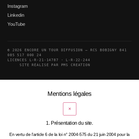
Instagram
Linkedin
YouTube
© 2026 ENCORE UN TOUR DIFFUSION — RCS BOBIGNY 841
085 517 000 24
LICENCES L-R-21-14787 · L-R-22-244
SITE RÉALISÉ PAR PMS CREATION
Mentions légales
×
1. Présentation du site.
En vertu de l’article 6 de la loi n° 2004-575 du 21 juin 2004 pour la