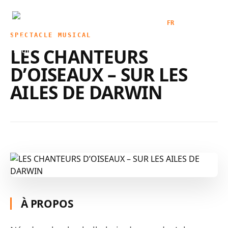
ACCUEIL
SPECTACLES
FR
|
EN
SPECTACLE MUSICAL
AGENDA
LES CHANTEURS
BILLETTERIE
D’OISEAUX – SUR LES
QUI SOMMES-NOUS
AILES DE DARWIN
CONTACT
ESPACE PRO
À PROPOS