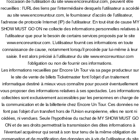
l’occasion de l’utilisation du site www.encoreuntour.com, peuvent être
recueillies : l’URL des liens par l’intermédiaire desquels l’utilisateur a accédé
au site www.encoreuntour.com, le fournisseur d’accès de l’utilisateur,
l’adresse de protocole Internet (IP) de l’utilisateur. En tout état de cause MY
SHOW MUST GO ON ne collecte des informations personnelles relatives à
l’utilisateur que pour le besoin de certains services proposés par le site
www.encoreuntour.com. L’utilisateur fournit ces informations en toute
connaissance de cause, notamment lorsqu’il procède par lui-même à leur
saisie. Il est alors précisé à l’utilisateur du site www.encoreuntour.com
l’obligation ou non de fournir ces informations.
Les informations recueillies par Encore Un Tour via sa page producteur sur
le site de vente de billets Ticketmaster font l’objet d’un traitement
informatique destiné à mieux vous connaître pour pouvoir éventuellement
vous proposer des informations relatives à ses spectacles. Les informations
collectées sont exclusivement accessibles par les personnes en charge de
la communication et de la billetterie chez Encore Un Tour. Ces données ne
font pas l’objet d’un transfert hors de l’Union européenne, elles ne sont ni
cédées, ni vendues. Seule l’hypothèse du rachat de MY SHOW MUST GO
ON et de ses droits permettrait la transmission des dites informations à
l’éventuel acquéreur qui serait à son tour tenu de la même obligation de
conservation et de modification des données vis à vis de l’utilisateur du site