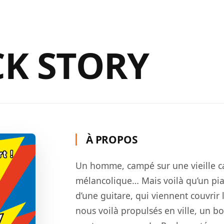
ACCUEIL
SPECTACLES
AGENDA
BILLE
CK STORY
À PROPOS
Un homme, campé sur une vieille
c
mélancolique… Mais voilà qu’un pia
d’une guitare, qui viennent couvrir 
nous voilà propulsés en ville, un b