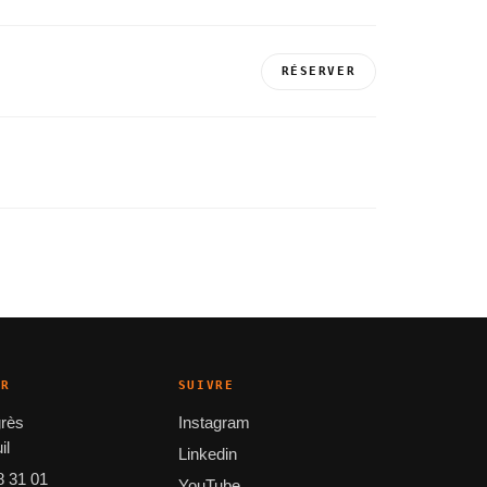
RÉSERVER
ER
SUIVRE
grès
Instagram
il
Linkedin
8 31 01
YouTube