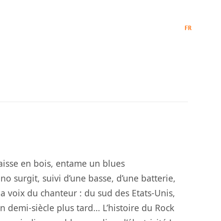
TTERIE
QUI SOMMES-NOUS
CONTACT
FR
|
EN
ESPACE PRO
aisse en bois, entame un blues
no surgit, suivi d’une basse, d’une batterie,
la voix du chanteur : du sud des Etats
-Unis,
on demi-siècle plus
tard… L’histoire du Rock