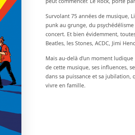
peut commencer. Le Rock, porté par s
Survolant 75 années de musique,
L
punk au grunge, du psychédélisme a
concert. Et bien évidemment, t
outes
Beatle
s, les Stones, ACDC, Jimi Hend
Mais au-
delà d’un moment ludique
de cette musique, ses influences, se
dans sa puissance et sa jubilation,
vivre en famille.