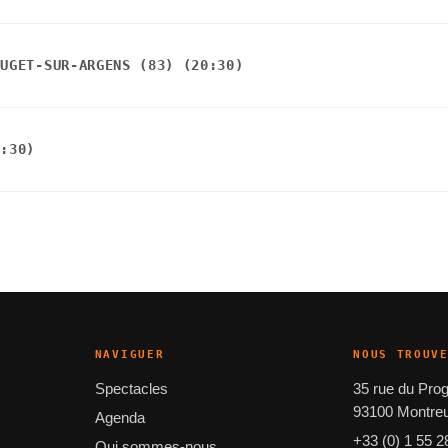
PUGET-SUR-ARGENS (83) (20:30)
0:30)
NAVIGUER
NOUS TROUV
Spectacles
35 rue du Pro
93100 Montreu
Agenda
+33 (0) 1 55 2
Qui sommes-nous