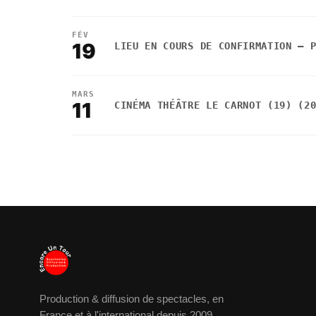
FÉV
19
LIEU EN COURS DE CONFIRMATION — 
MARS
11
CINÉMA THÉÂTRE LE CARNOT (19) (2
Production & diffusion de spectacles, en
France et à l'international depuis 2009.