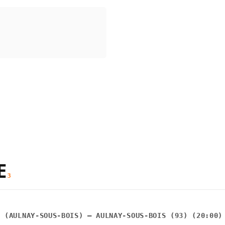
E
3
T (AULNAY-SOUS-BOIS) — AULNAY-SOUS-BOIS (93) (20:00)