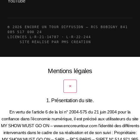
YouTube
© 2026 ENCORE UN TOUR DIFFUSION — RCS BOBIGNY 841
085 517 000 24
LICENCES L-R-21-14787 · L-R-22-244
SITE RÉALISÉ PAR PMS CREATION
Mentions légales
×
1. Présentation du site.
En vertu de l’article 6 de la loi n° 2004-575 du 21 juin 2004 pour la
confiance dans l’économie numérique, il est précisé aux utilisateurs du site
MY SHOW MUST GO ON – www.encoreuntour.com l’identité des différents
intervenants dans le cadre de sa réalisation et de son suivi : Propriétaire:
MY SHOW MUST GO ON – SARL – RCS PARIS – SIRET N° 514 971 985