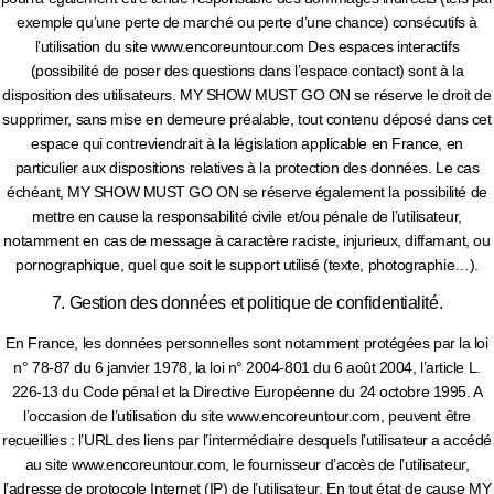
exemple qu’une perte de marché ou perte d’une chance) consécutifs à
l’utilisation du site www.encoreuntour.com Des espaces interactifs
(possibilité de poser des questions dans l’espace contact) sont à la
disposition des utilisateurs. MY SHOW MUST GO ON se réserve le droit de
supprimer, sans mise en demeure préalable, tout contenu déposé dans cet
espace qui contreviendrait à la législation applicable en France, en
particulier aux dispositions relatives à la protection des données. Le cas
échéant, MY SHOW MUST GO ON se réserve également la possibilité de
mettre en cause la responsabilité civile et/ou pénale de l’utilisateur,
notamment en cas de message à caractère raciste, injurieux, diffamant, ou
pornographique, quel que soit le support utilisé (texte, photographie…).
7. Gestion des données et politique de confidentialité.
En France, les données personnelles sont notamment protégées par la loi
n° 78-87 du 6 janvier 1978, la loi n° 2004-801 du 6 août 2004, l’article L.
226-13 du Code pénal et la Directive Européenne du 24 octobre 1995. A
l’occasion de l’utilisation du site www.encoreuntour.com, peuvent être
recueillies : l’URL des liens par l’intermédiaire desquels l’utilisateur a accédé
au site www.encoreuntour.com, le fournisseur d’accès de l’utilisateur,
l’adresse de protocole Internet (IP) de l’utilisateur. En tout état de cause MY